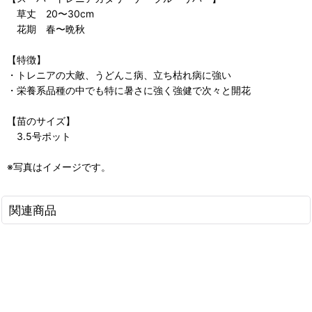
草丈 20〜30cm
花期 春〜晩秋
【特徴】
・トレニアの大敵、うどんこ病、立ち枯れ病に強い
・栄養系品種の中でも特に暑さに強く強健で次々と開花
【苗のサイズ】
3.5号ポット
※写真はイメージです。
関連商品