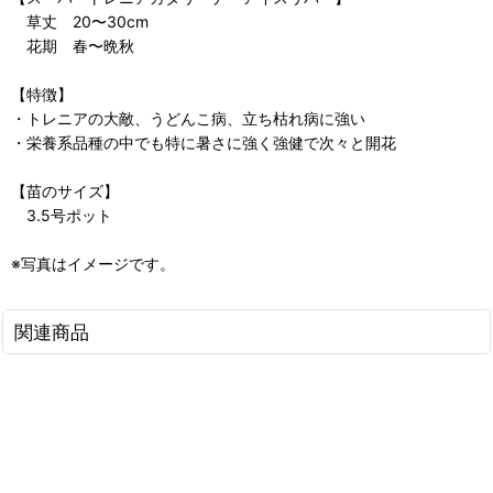
草丈 20〜30cm
花期 春〜晩秋
【特徴】
・トレニアの大敵、うどんこ病、立ち枯れ病に強い
・栄養系品種の中でも特に暑さに強く強健で次々と開花
【苗のサイズ】
3.5号ポット
※写真はイメージです。
関連商品