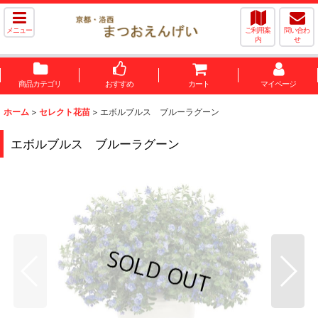
メニュー
ご利用案
問い合わ
内
せ
商品カテゴリ
おすすめ
カート
マイページ
ホーム
>
セレクト花苗
>
エボルブルス ブルーラグーン
エボルブルス ブルーラグーン