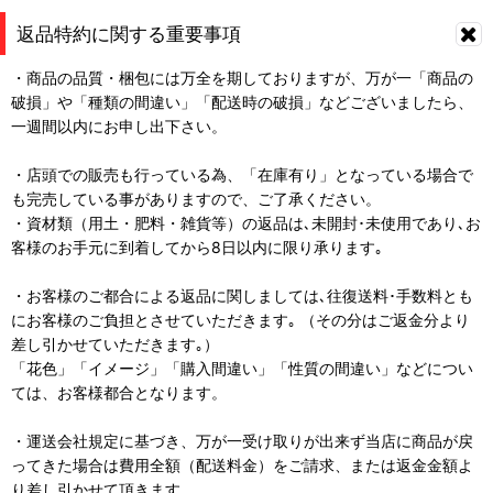
返品特約に関する重要事項
・商品の品質・梱包には万全を期しておりますが、万が一「商品の
破損」や「種類の間違い」「配送時の破損」などございましたら、
一週間以内にお申し出下さい。
・店頭での販売も行っている為、「在庫有り」となっている場合で
も完売している事がありますので、ご了承ください。
・資材類（用土・肥料・雑貨等）の返品は､未開封･未使用であり､お
客様のお手元に到着してから8日以内に限り承ります｡
・お客様のご都合による返品に関しましては､往復送料･手数料とも
にお客様のご負担とさせていただきます｡ （その分はご返金分より
差し引かせていただきます｡）
「花色」「イメージ」「購入間違い」「性質の間違い」などについ
ては、お客様都合となります。
・運送会社規定に基づき、万が一受け取りが出来ず当店に商品が戻
ってきた場合は費用全額（配送料金）をご請求、または返金金額よ
り差し引かせて頂きます。