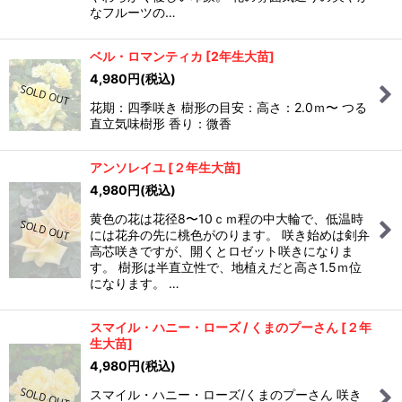
なフルーツの…
ベル・ロマンティカ
[
2年生大苗
]
4,980
円
(税込)
花期：四季咲き 樹形の目安：高さ：2.0ｍ〜 つる
直立気味樹形 香り：微香
アンソレイユ
[
２年生大苗
]
4,980
円
(税込)
黄色の花は花径8〜10ｃｍ程の中大輪で、低温時
には花弁の先に桃色がのります。 咲き始めは剣弁
高芯咲きですが、開くとロゼット咲きになりま
す。 樹形は半直立性で、地植えだと高さ1.5ｍ位
になります。 …
スマイル・ハニー・ローズ / くまのプーさん
[
２年
生大苗
]
4,980
円
(税込)
スマイル・ハニー・ローズ/くまのプーさん 咲き