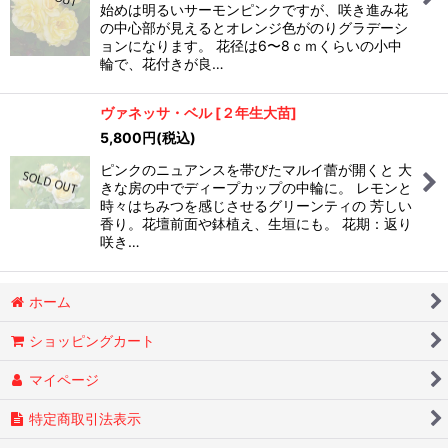
始めは明るいサーモンピンクですが、咲き進み花
の中心部が見えるとオレンジ色がのりグラデーシ
ョンになります。 花径は6〜8ｃｍくらいの小中
輪で、花付きが良…
ヴァネッサ・ベル
[
２年生大苗
]
5,800
円
(税込)
ピンクのニュアンスを帯びたマルイ蕾が開くと 大
きな房の中でディープカップの中輪に。 レモンと
時々はちみつを感じさせるグリーンティの 芳しい
香り。花壇前面や鉢植え、生垣にも。 花期：返り
咲き…
ホーム
ショッピングカート
マイページ
特定商取引法表示