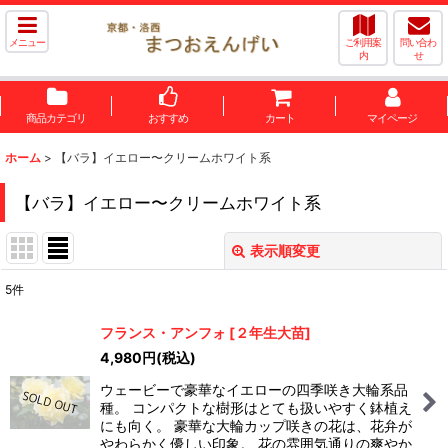
メニュー
ご利用案
問い合わ
内
せ
商品カテゴリ
おすすめ
カート
マイページ
ホーム
>
【バラ】イエロー〜クリームホワイト系
【バラ】イエロー〜クリームホワイト系
表示順変更
閉じる
5
件
表示数
:
フランス・アンフォ
[
２年生大苗
]
4,980
円
(税込)
並び順
:
ウェービーで豪華なイエローの四季咲き大輪系品
種。 コンパクトな樹形はとても扱いやすく鉢植え
絞り込む
にも向く。 豪華な大輪カップ咲きの花は、花弁が
やわらかく優しい印象。 花の雰囲気通りの爽やか