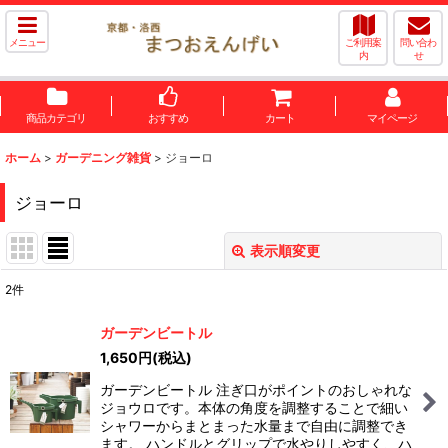
メニュー
ご利用案
問い合わ
内
せ
商品カテゴリ
おすすめ
カート
マイページ
ホーム
>
ガーデニング雑貨
>
ジョーロ
ジョーロ
表示順変更
閉じる
2
件
表示数
:
ガーデンビートル
1,650
円
(税込)
並び順
:
ガーデンビートル 注ぎ口がポイントのおしゃれな
ジョウロです。本体の角度を調整することで細い
絞り込む
シャワーからまとまった水量まで自由に調整でき
ます。 ハンドルとグリップで水やりしやすく、ハ