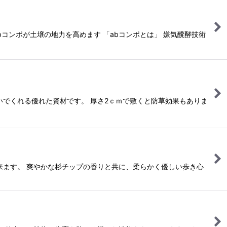
コンポが土壌の地力を高めます 「abコンポとは」 嫌気醗酵技術
でくれる優れた資材です。 厚さ2ｃｍで敷くと防草効果もありま
来ます。 爽やかな杉チップの香りと共に、柔らかく優しい歩き心