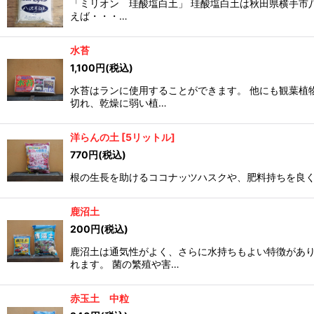
「ミリオン 珪酸塩白土」 珪酸塩白土は秋田県横手市
えば・・・…
水苔
1,100
円
(税込)
水苔はランに使用することができます。 他にも観葉植
切れ、乾燥に弱い植…
洋らんの土
[
5リットル
]
770
円
(税込)
根の生長を助けるココナッツハスクや、肥料持ちを良く
鹿沼土
200
円
(税込)
鹿沼土は通気性がよく、さらに水持ちもよい特徴があり
れます。 菌の繁殖や害…
赤玉土 中粒