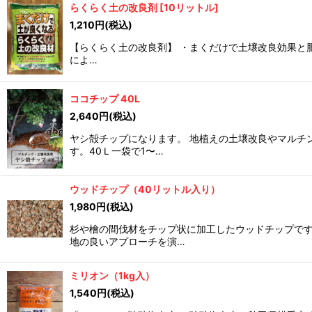
らくらく土の改良剤
[
10リットル
]
1,210
円
(税込)
【らくらく土の改良剤】 ・まくだけで土壌改良効果と肥
によ…
ココチップ 40L
2,640
円
(税込)
ヤシ殻チップになります。 地植えの土壌改良やマルチ
す。40Ｌ一袋で1〜…
ウッドチップ（40リットル入り）
1,980
円
(税込)
杉や檜の間伐材をチップ状に加工したウッドチップです
地の良いアプローチを演…
ミリオン（1kg入）
1,540
円
(税込)