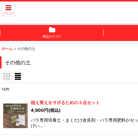
メニュー
商品カテゴリ
ホーム
>
その他の土
その他の土
14
件
表示数
:
植え替えをサボるための３点セット
4,900
円
(税込)
並び順
:
バラ専用培養土・まくだけ改良剤・バラ専用肥料がセット
げい…