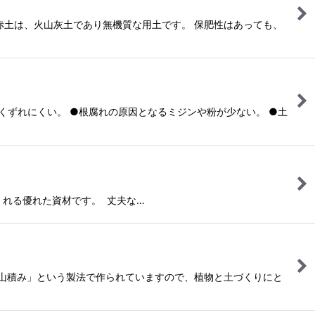
赤土は、火山灰土であり無機質な用土です。 保肥性はあっても、
くずれにくい。 ●根腐れの原因となるミジンや粉が少ない。 ●土
くれる優れた資材です。 丈夫な…
「山積み」という製法で作られていますので、植物と土づくりにと