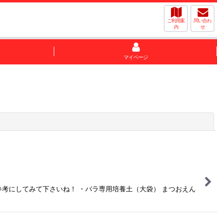
ご利用案
問い合わ
内
せ
マイページ
閉じる
参考にしてみて下さいね！ ・バラ専用培養土（大袋） まつおえん