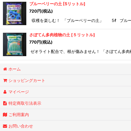
ブルーベリーの土
[
5リットル
]
720
円
(税込)
収穫を楽しむ！ 「ブルーベリーの土」 5ℓ ブルー
さぼてん多肉植物の土
[
５リットル
]
770
円
(税込)
ゼオライト配合で、根が傷みません！ 「さぼてん多肉
ホーム
ショッピングカート
マイページ
特定商取引法表示
ご利用案内
お問い合わせ