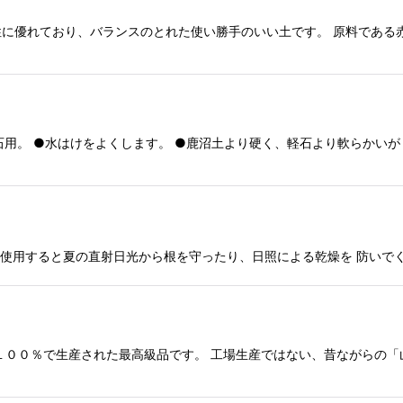
に優れており、バランスのとれた使い勝手のいい土です。 原料である
石用。 ●水はけをよくします。 ●鹿沼土より硬く、軽石より軟らかいが
使用すると夏の直射日光から根を守ったり、日照による乾燥を 防いで
１００％で生産された最高級品です。 工場生産ではない、昔ながらの