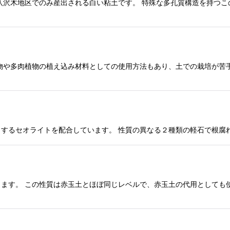
八沢木地区でのみ産出される白い粘土です。 特殊な多孔質構造を持つこ
物や多肉植物の植え込み材料としての使用方法もあり、土での栽培が苦手
するセオライトを配合しています。 性質の異なる２種類の軽石で根腐
ます。 この性質は赤玉土とほぼ同じレベルで、赤玉土の代用としても