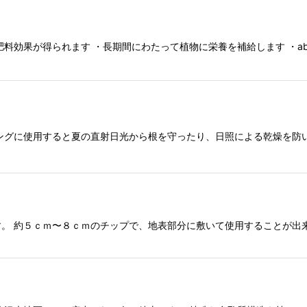
料効果が得られます ・長期間にわたって植物に栄養を補給します ・ab
ングに使用すると夏の直射日光から根を守ったり、日照による乾燥を防い
。 約５ｃｍ〜８ｃｍのチップで、地表部分に敷いて使用することが出