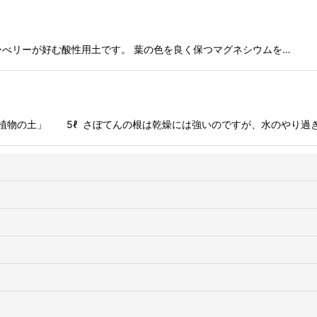
べリーが好む酸性用土です。 葉の色を良く保つマグネシウムを…
植物の土」 5ℓ さぼてんの根は乾燥には強いのですが、水のやり過ぎ