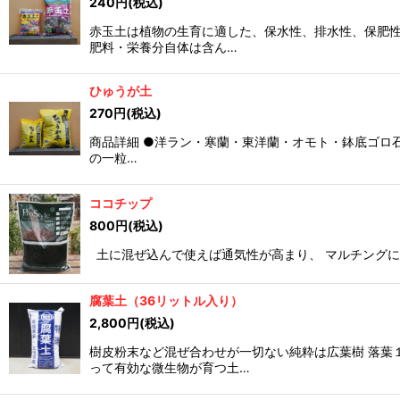
240
円
(税込)
赤玉土は植物の生育に適した、保水性、排水性、保肥性
肥料・栄養分自体は含ん…
ひゅうが土
270
円
(税込)
商品詳細 ●洋ラン・寒蘭・東洋蘭・オモト・鉢底ゴロ
の一粒…
ココチップ
800
円
(税込)
土に混ぜ込んで使えば通気性が高まり、 マルチングに
腐葉土（36リットル入り）
2,800
円
(税込)
樹皮粉末など混ぜ合わせが一切ない純粋は広葉樹 落葉
って有効な微生物が育つ土…