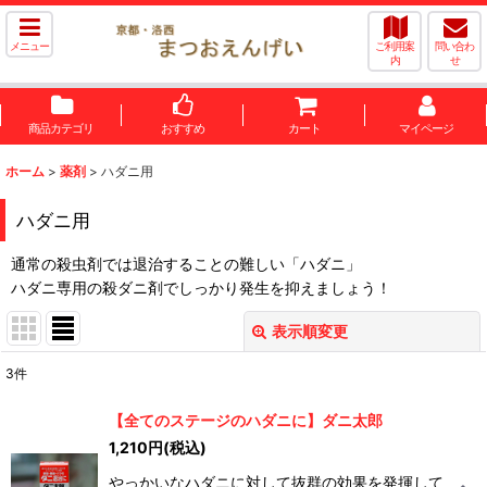
メニュー
ご利用案
問い合わ
内
せ
商品カテゴリ
おすすめ
カート
マイページ
ホーム
>
薬剤
>
ハダニ用
ハダニ用
通常の殺虫剤では退治することの難しい「ハダニ」
ハダニ専用の殺ダニ剤でしっかり発生を抑えましょう！
表示順変更
閉じる
3
件
表示数
:
【全てのステージのハダニに】ダニ太郎
1,210
円
(税込)
並び順
:
やっかいなハダニに対して抜群の効果を発揮して