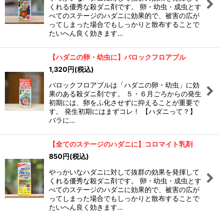
くれる優秀な殺ダニ剤です。 卵・幼虫・成虫とす
絞り込む
べてのステージのハダニに効果的で、被害の広が
ってしまった場合でもしっかりと散布することで
たいへん良く効きます…
【ハダニの卵・幼虫に】バロックフロアブル
1,320
円
(税込)
バロックフロアブルは「ハダニの卵・幼虫」に効
果のある殺ダニ剤です。 ５・６月ごろからの発生
初期には、卵をふ化させずに抑えることが重要で
す。 発生初期にはまずコレ！ 【ハダニって？】
バラに…
【全てのステージのハダニに】コロマイト乳剤
850
円
(税込)
やっかいなハダニに対して抜群の効果を発揮して
くれる優秀な殺ダニ剤です。 卵・幼虫・成虫とす
べてのステージのハダニに効果的で、被害の広が
ってしまった場合でもしっかりと散布することで
たいへん良く効きます…