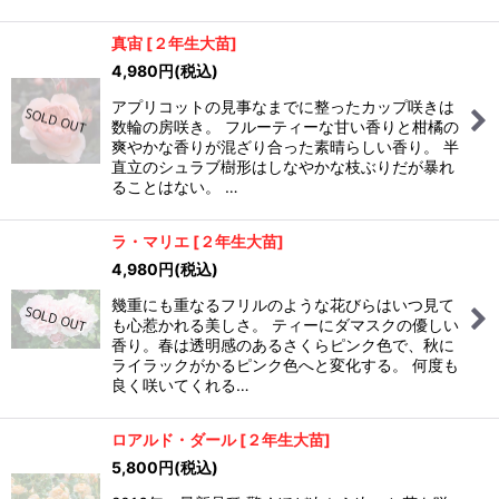
真宙
[
２年生大苗
]
4,980
円
(税込)
アプリコットの見事なまでに整ったカップ咲きは
数輪の房咲き。 フルーティーな甘い香りと柑橘の
爽やかな香りが混ざり合った素晴らしい香り。 半
直立のシュラブ樹形はしなやかな枝ぶりだが暴れ
ることはない。 …
ラ・マリエ
[
２年生大苗
]
4,980
円
(税込)
幾重にも重なるフリルのような花びらはいつ見て
も心惹かれる美しさ。 ティーにダマスクの優しい
香り。春は透明感のあるさくらピンク色で、秋に
ライラックがかるピンク色へと変化する。 何度も
良く咲いてくれる…
ロアルド・ダール
[
２年生大苗
]
5,800
円
(税込)