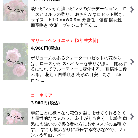
淡いピンクから濃いピンクのグラデーション。 ロ
ーズとミルラの香り。 おおらかなロゼット咲き。
サイズ：Ｈ1.0ｍ×Ｗ0.8ｍ 芳香性：強香 開花性：
四季咲き 樹形：ブッシュ半直立 …
マリー・ヘンリエッテ
[
2年生大苗
]
4,980
円
(税込)
ボリュームのあるクォーターロゼットの花から
は、ローズから スパイシーな香りが漂い、開花す
るにつれてフルーティーに変化する。 耐病性に優
れる。 花期：四季咲き 樹形の目安：高さ：2.5
ｍ〜 …
コーネリア
3,980
円
(税込)
季節ごとに様々なな花色を楽しませてくれるとて
も個性的なつるバラ。 花上がりも良く、比較的病
気にも強いので初心者の方にもオススメの品種で
す。 すこし横広がりに成長する樹形なので、フェ
ンスや壁面、パー…