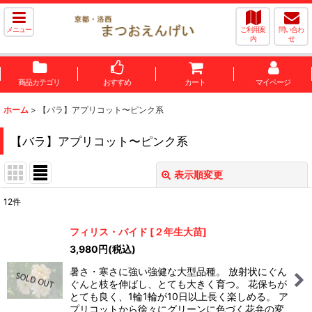
メニュー
ご利用案
問い合わ
内
せ
商品カテゴリ
おすすめ
カート
マイページ
ホーム
>
【バラ】アプリコット〜ピンク系
【バラ】アプリコット〜ピンク系
表示順変更
閉じる
12
件
表示数
:
フィリス・バイド
[
２年生大苗
]
3,980
円
(税込)
並び順
:
暑さ・寒さに強い強健な大型品種。 放射状にぐん
ぐんと枝を伸ばし、とても大きく育つ。 花保ちが
絞り込む
とても良く、1輪1輪が10日以上長く楽しめる。 ア
プリコットから徐々にグリーンに色づく花弁の変