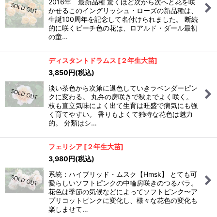
2016年 最新品種 驚くほど次から次へと花を咲
かせるこのイングリッシュ・ローズの新品種は、
生誕100周年を記念して名付けられました。 断続
的に咲くビーチ色の花は、ロアルド・ダール最初
の童…
ディスタントドラムス
[
２年生大苗
]
3,850
円
(税込)
淡い茶色から次第に退色していきラベンダーピン
クに変わる。 丸弁の房咲きで秋までよく咲く。
枝も直立気味によく出て生育は旺盛で病気にも強
く育てやすい。 香りもよくて独特な花色は魅力
的。 分類はシ…
フェリシア
[
２年生大苗
]
3,980
円
(税込)
系統：ハイブリッド・ムスク【Hmsk】 とても可
愛らしいソフトピンクの中輪房咲きのつるバラ。
花色は季節の気候などによってソフトピンク〜ア
プリコットピンクに変化し、様々な花色の変化も
楽しませて…