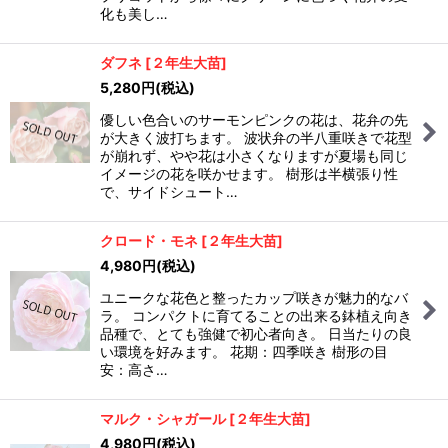
化も美し…
ダフネ
[
２年生大苗
]
5,280
円
(税込)
優しい色合いのサーモンピンクの花は、花弁の先
が大きく波打ちます。 波状弁の半八重咲きで花型
が崩れず、やや花は小さくなりますが夏場も同じ
イメージの花を咲かせます。 樹形は半横張り性
で、サイドシュート…
クロード・モネ
[
２年生大苗
]
4,980
円
(税込)
ユニークな花色と整ったカップ咲きが魅力的なバ
ラ。 コンパクトに育てることの出来る鉢植え向き
品種で、とても強健で初心者向き。 日当たりの良
い環境を好みます。 花期：四季咲き 樹形の目
安：高さ…
マルク・シャガール
[
２年生大苗
]
4,980
円
(税込)