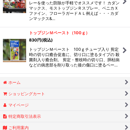
レーを使った防除が手軽でオススメです！ カダン
マックス、モストップジンＲスプレー、ベニカＸ
ファイン、フローラガードＡＬ例えば・・・カダ
ンマックス&…
トップジンＭペースト（100ｇ）
830
円
(税込)
トップジンＭペースト 100ｇチューブ入り 剪定
時の切り口癒合促進に、切り口に塗るタイプの 殺
菌剤入り癒合剤。 剪定・整枝時の切り口、胴枯病
などの病患部を削り取った後の傷口に塗るペー…
ホーム
ショッピングカート
マイページ
特定商取引法表示
ご利用案内