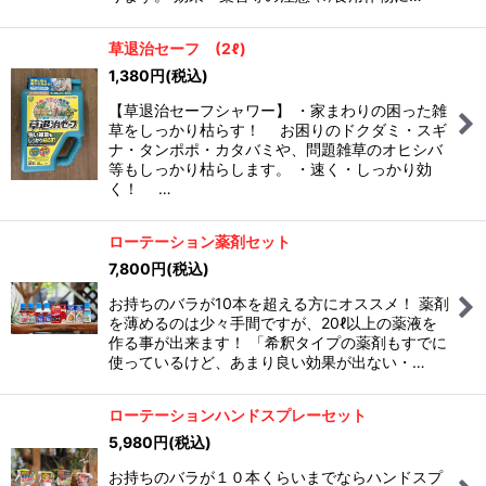
草退治セーフ (2ℓ)
1,380
円
(税込)
【草退治セーフシャワー】 ・家まわりの困った雑
草をしっかり枯らす！ お困りのドクダミ・スギ
ナ・タンポポ・カタバミや、問題雑草のオヒシバ
等もしっかり枯らします。 ・速く・しっかり効
く！ …
ローテーション薬剤セット
7,800
円
(税込)
お持ちのバラが10本を超える方にオススメ！ 薬剤
を薄めるのは少々手間ですが、20ℓ以上の薬液を
作る事が出来ます！ 「希釈タイプの薬剤もすでに
使っているけど、あまり良い効果が出ない・…
ローテーションハンドスプレーセット
5,980
円
(税込)
お持ちのバラが１０本くらいまでならハンドスプ