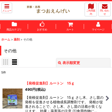
メニュー
ご利用案
問い合わ
内
せ
商品カテゴリ
おすすめ
カート
マイページ
ホーム
>
薬剤
>
その他
その他
表示順変更
閉じる
5
件
表示数
:
【発根促進剤】ルートン 15ｇ
490
円
(税込)
並び順
:
【発根促進剤】ルートン 15ｇ さし木、さし苗の
発根を促進させる植物成長調整剤です。 発根が促
絞り込む
進されることで、さし木、さし苗の活着が良くな
ります。 効果・薬害等の注意 (1)食用作物に…