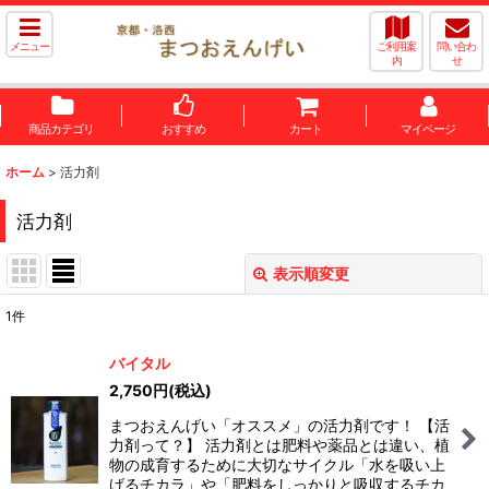
メニュー
ご利用案
問い合わ
内
せ
商品カテゴリ
おすすめ
カート
マイページ
ホーム
>
活力剤
活力剤
表示順変更
閉じる
1
件
表示数
:
バイタル
2,750
円
(税込)
並び順
:
まつおえんげい「オススメ」の活力剤です！ 【活
力剤って？】 活力剤とは肥料や薬品とは違い、植
絞り込む
物の成育するために大切なサイクル「水を吸い上
げるチカラ」や「肥料をしっかりと吸収するチカ