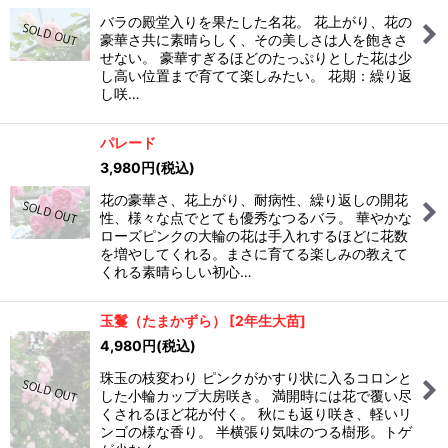
バラの殿堂入りを果たした名花。 花上がり、花の
豪華さ共に素晴らしく、その美しさは人を飽きさ
せない。 豪華すぎるほどのたっぷりとした花は少
し高い位置まで育てて楽しみたい。 花期：繰り返
し咲…
パレード
3,980
円
(税込)
花の豪華さ、花上がり、耐病性、繰り返しの開花
性、様々な点でとても優秀なつるバラ。 華やかな
ローズピンクの大輪の花は手入れするほどに花数
を増やしてくれる。まさに育てる楽しみの教えて
くれる素晴らしい初心…
玉鬘（たまかずら）
[
2年生大苗
]
4,980
円
(税込)
珠玉の枝変わり ピンクがかすり状に入るコロンと
した小輪カップ大房咲き。 満開時には花で覆い尽
くされるほど花が付く。 秋にも返り咲き、軽いリ
ンゴの様な香り。 半横張り気味のつる樹形。トゲ