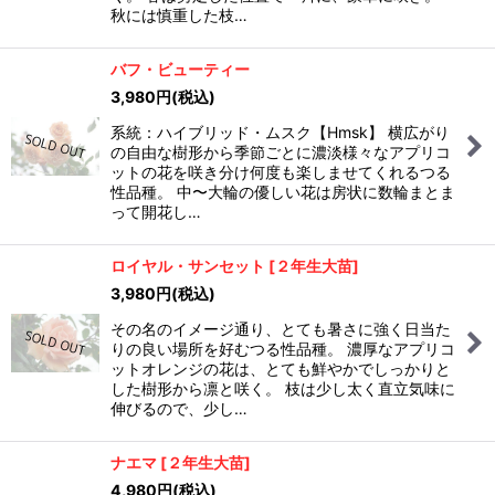
秋には慎重した枝…
バフ・ビューティー
3,980
円
(税込)
系統：ハイブリッド・ムスク【Hmsk】 横広がり
の自由な樹形から季節ごとに濃淡様々なアプリコ
ットの花を咲き分け何度も楽しませてくれるつる
性品種。 中〜大輪の優しい花は房状に数輪まとま
って開花し…
ロイヤル・サンセット
[
２年生大苗
]
3,980
円
(税込)
その名のイメージ通り、とても暑さに強く日当た
りの良い場所を好むつる性品種。 濃厚なアプリコ
ットオレンジの花は、とても鮮やかでしっかりと
した樹形から凛と咲く。 枝は少し太く直立気味に
伸びるので、少し…
ナエマ
[
２年生大苗
]
4,980
円
(税込)