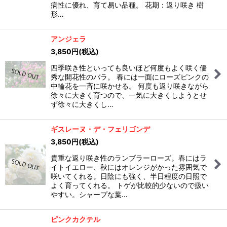
病性に優れ、育て易い品種。 花期：返り咲き 樹
形…
アンジェラ
3,850
円
(税込)
四季咲き性といっても良いほど何度もよく咲く優
秀な開花性のバラ。 春には一面にローズピンクの
中輪花を一斉に咲かせる。 何度も返り咲きながら
徐々に大きく育つので、一気に大きくしようとせ
ず徐々に大きくし…
ギスレーヌ・デ・フェリゴンデ
3,850
円
(税込)
貴重な返り咲き性のランブラーローズ。春にはラ
イトイエロー、秋にはオレンジがかった雰囲気で
咲いてくれる。日陰にも強く、半日程度の日照で
よく育ってくれる。 トゲが比較的少ないので扱い
やすい。シャープな葉…
ピンクカクテル