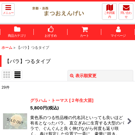
メニュー
ご利用案
問い合わ
内
せ
商品カテゴリ
おすすめ
カート
マイページ
ホーム
>
【バラ】つるタイプ
【バラ】つるタイプ
表示順変更
閉じる
29
件
表示数
:
グラハム・トーマス
[
２年生大苗
]
5,800
円
(税込)
並び順
:
黄色系のつる性品種の代名詞といっても良いほど
有名となったバラ。 直立ぎみに生育する大型のバ
絞り込む
ラで、ぐんぐんと良く伸びながら何度も返り咲
く。 春は剪定した位置で一斉に、豪華に咲き。