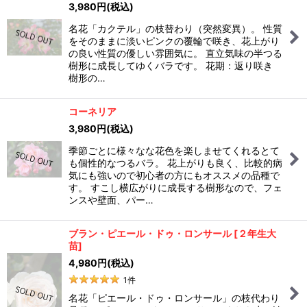
3,980
円
(税込)
名花「カクテル」の枝替わり（突然変異）。 性質
をそのままに淡いピンクの覆輪で咲き、花上がり
の良い性質の優しい雰囲気に。 直立気味の半つる
樹形に成長してゆくバラです。 花期：返り咲き
樹形の…
コーネリア
3,980
円
(税込)
季節ごとに様々なな花色を楽しませてくれるとて
も個性的なつるバラ。 花上がりも良く、比較的病
気にも強いので初心者の方にもオススメの品種で
す。 すこし横広がりに成長する樹形なので、フェ
ンスや壁面、パー…
ブラン・ピエール・ドゥ・ロンサール
[
２年生大
苗
]
4,980
円
(税込)
1
件
名花「ピエール・ドゥ・ロンサール」の枝代わり