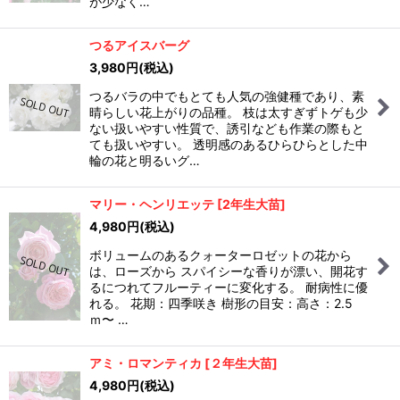
が少なく…
つるアイスバーグ
3,980
円
(税込)
つるバラの中でもとても人気の強健種であり、素
晴らしい花上がりの品種。 枝は太すぎずトゲも少
ない扱いやすい性質で、誘引なども作業の際もと
ても扱いやすい。 透明感のあるひらひらとした中
輪の花と明るいグ…
マリー・ヘンリエッテ
[
2年生大苗
]
4,980
円
(税込)
ボリュームのあるクォーターロゼットの花から
は、ローズから スパイシーな香りが漂い、開花す
るにつれてフルーティーに変化する。 耐病性に優
れる。 花期：四季咲き 樹形の目安：高さ：2.5
ｍ〜 …
アミ・ロマンティカ
[
２年生大苗
]
4,980
円
(税込)