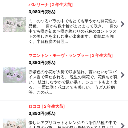
バレリーナ
[
２年生大苗
]
3,980
円
(税込)
ミニのつるバラの中でもとても華やかな開花性の
品種。 一房から数十輪がまとまって咲き、一房の
中でも咲き初め〜咲き終わりの花色のコントラス
トの美しさを楽しむ事が出来ます。 病気にも強
く、半日程度の日照…
マニントン・モーヴ・ランブラー
[
２年生大苗
]
3,850
円
(税込)
赤紫色の小花が大房で咲き乱れ、言いたいがスパ
イス香で満たされる。 晩生の開花で、花保ちが良
い。 枝はしなやかで扱い易く、シュートもよく出
る。 一面に咲く花はとても美しい。 うどん粉病
等、この花…
ロココ
[
２年生大苗
]
3,850
円
(税込)
優しいアプリコットオレンジのつる性品種の中で
も人気のバラ。 日照の良い場所でとても良く咲