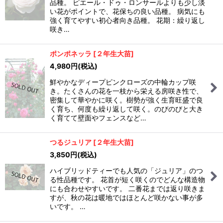
品種。 ピエール・ドゥ・ロンサールよりも少し淡
い花がポイントで、花保ちの良い品種。 病気にも
強く育てやすい初心者向き品種。 花期：繰り返し
咲き…
ポンポネッラ
[
２年生大苗
]
4,980
円
(税込)
鮮やかなディープピンクローズの中輪カップ咲
き。たくさんの花を一枝から栄える房咲き性で、
密集して華やかに咲く。樹勢が強く生育旺盛で良
く育ち、何度も繰り返して咲く。のびのびと大き
く育てて壁面やフェンスなど…
つるジュリア
[
２年生大苗
]
3,850
円
(税込)
ハイブリッドティーでも人気の「ジュリア」のつ
る性品種です。 花首が短く咲くのでどんな構造物
にも合わせやすいです。 二番花までは返り咲きま
すが、秋の花は暖地ではほとんど咲かない事が多
いです。 …