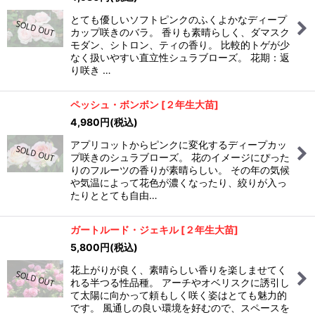
とても優しいソフトピンクのふくよかなディープ
カップ咲きのバラ。 香りも素晴らしく、ダマスク
モダン、シトロン、ティの香り。 比較的トゲが少
なく扱いやすい直立性シュラブローズ。 花期：返
り咲き …
ペッシュ・ボンボン
[
２年生大苗
]
4,980
円
(税込)
アプリコットからピンクに変化するディープカッ
プ咲きのシュラブローズ。 花のイメージにぴった
りのフルーツの香りが素晴らしい。 その年の気候
や気温によって花色が濃くなったり、絞りが入っ
たりととても自由…
ガートルード・ジェキル
[
２年生大苗
]
5,800
円
(税込)
花上がりが良く、素晴らしい香りを楽しませてく
れる半つる性品種。 アーチやオベリスクに誘引し
て太陽に向かって頼もしく咲く姿はとても魅力的
です。 風通しの良い環境を好むので、スペースを