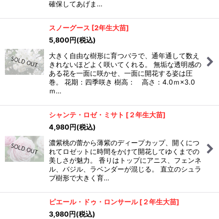
確保してあげま…
スノーグース
[
2年生大苗
]
5,800
円
(税込)
大きく自由な樹形に育つバラで、通年通して数え
きれないほどよく咲いてくれる。 無垢な透明感の
ある花を一面に咲かせ、一面に開花する姿は圧
巻。 花期：四季咲き 樹高： 高さ：4.0ｍ×3.0
ｍ…
シャンテ・ロゼ・ミサト
[
２年生大苗
]
4,980
円
(税込)
濃紫桃の蕾から薄紫のディープカップ、開くにつ
れてロゼットに時間をかけて開花してゆくまでの
美しさが魅力。 香りはトップにアニス、フェンネ
ル、バジル、ラベンダーが混じる。 直立のシュラ
ブ樹形で大きく育…
ピエール・ドゥ・ロンサール
[
２年生大苗
]
3,980
円
(税込)