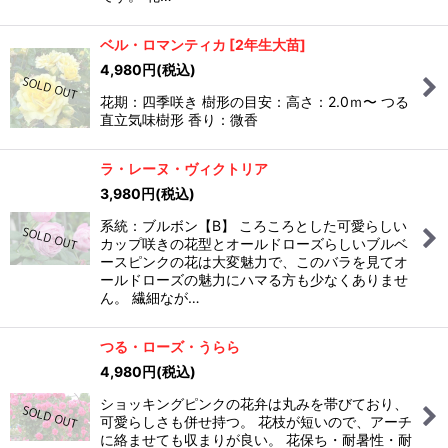
ベル・ロマンティカ
[
2年生大苗
]
4,980
円
(税込)
花期：四季咲き 樹形の目安：高さ：2.0ｍ〜 つる
直立気味樹形 香り：微香
ラ・レーヌ・ヴィクトリア
3,980
円
(税込)
系統：ブルボン【B】 ころころとした可愛らしい
カップ咲きの花型とオールドローズらしいブルベ
ースピンクの花は大変魅力で、このバラを見てオ
ールドローズの魅力にハマる方も少なくありませ
ん。 繊細なが…
つる・ローズ・うらら
4,980
円
(税込)
ショッキングピンクの花弁は丸みを帯びており、
可愛らしさも併せ持つ。 花枝が短いので、アーチ
に絡ませても収まりが良い。 花保ち・耐暑性・耐