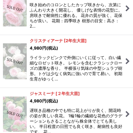
咲き始めのコロンとしたカップ咲きから、次第に
ふんわり大きく開花し、 優しげな表情の花型に。
房咲きで耐病性に優れる。 花弁の質が強く、花保
ちが良い。 花期：四季咲き 樹形の目安：高さ：
2…
クリスティアーナ
[
2年生大苗
]
4,980
円
(税込)
ライラックピンクで外側にいくに従って、白い繊
細なロゼット咲き。 レモンを含むクラシックロー
ズの濃厚な香り。 半横張り気味の中型シュラブ樹
形。トゲは少なく病気に強いので育て易い。 初期
生育がゆっく…
ジャスミーナ
[
２年生大苗
]
4,980
円
(税込)
遅咲き品種の中でも特に花上がりが良く、開花時
の姿が美しい良花。 1輪1輪の繊細な花色のグラデ
ーションもさることながら株全体でとても美し
い。 半日程度の日照でも良く咲き、耐病性も良好
です。 花…