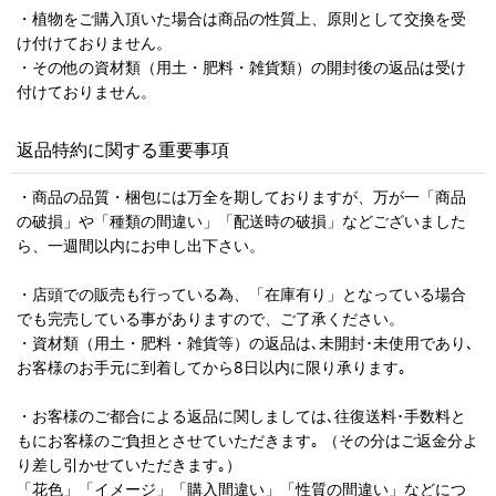
・植物をご購入頂いた場合は商品の性質上、原則として交換を受
け付けておりません。
・その他の資材類（用土・肥料・雑貨類）の開封後の返品は受け
付けておりません。
返品特約に関する重要事項
・商品の品質・梱包には万全を期しておりますが、万が一「商品
の破損」や「種類の間違い」「配送時の破損」などございました
ら、一週間以内にお申し出下さい。
・店頭での販売も行っている為、「在庫有り」となっている場合
でも完売している事がありますので、ご了承ください。
・資材類（用土・肥料・雑貨等）の返品は､未開封･未使用であり､
お客様のお手元に到着してから8日以内に限り承ります｡
・お客様のご都合による返品に関しましては､往復送料･手数料と
もにお客様のご負担とさせていただきます｡ （その分はご返金分よ
り差し引かせていただきます｡）
「花色」「イメージ」「購入間違い」「性質の間違い」などにつ