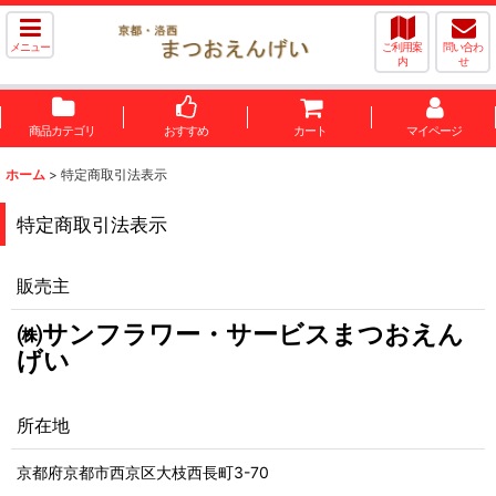
メニュー
ご利用案
問い合わ
内
せ
商品カテゴリ
おすすめ
カート
マイページ
ホーム
>
特定商取引法表示
特定商取引法表示
販売主
㈱サンフラワー・サービスまつおえん
げい
所在地
京都府京都市西京区大枝西長町3-70