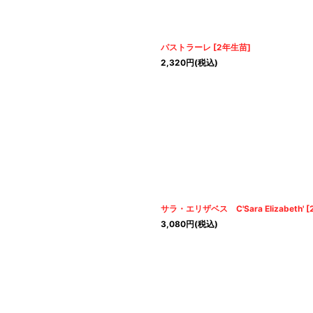
パストラーレ
[
2年生苗
]
2,320
円
(税込)
サラ・エリザベス C'Sara Elizabeth'
[
3,080
円
(税込)