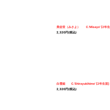
美佐世（みさよ） C.'Misayo'
[
2年
2,320
円
(税込)
白雪姫 C.'Shirayukihime'
[
2年生苗
]
2,320
円
(税込)