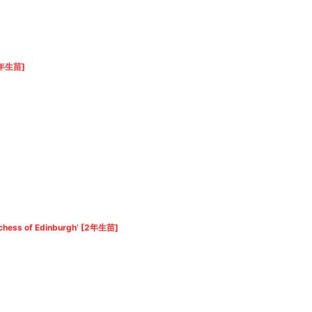
年生苗
]
 of Edinburgh’
[
2年生苗
]