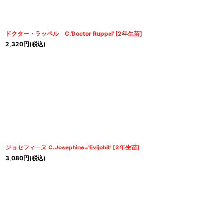
ドクター・ラッペル C.'Doctor Ruppel'
[
2年生苗
]
2,320
円
(税込)
ジョセフィーヌ C.Josephine='Evijohill'
[
2年生苗
]
3,080
円
(税込)