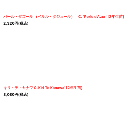
パール・ダズール （ペルル・ダジュール） C. ’Perle d'Azur’
[
2年生苗
]
2,320
円
(税込)
キリ・テ・カナワ C.'Kiri Te Kanawa'
[
2年生苗
]
3,080
円
(税込)