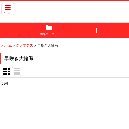
メニュー
商品カテゴリ
ホーム
>
クレマチス
>
早咲き大輪系
早咲き大輪系
25
件
表示数
:
並び順
: