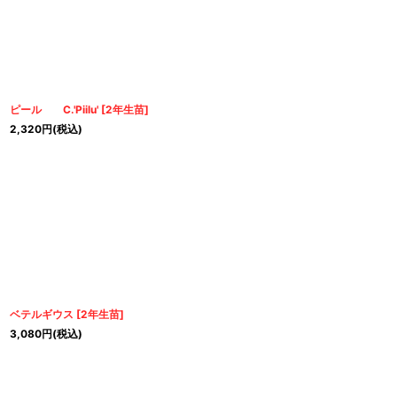
ピール C.'Piilu'
[
2年生苗
]
2,320
円
(税込)
ベテルギウス
[
2年生苗
]
3,080
円
(税込)