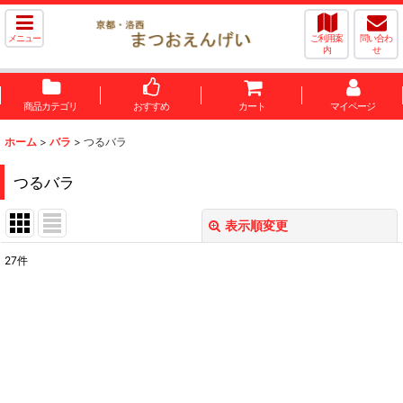
メニュー
ご利用案
問い合わ
内
せ
商品カテゴリ
おすすめ
カート
マイページ
ホーム
>
バラ
>
つるバラ
つるバラ
表示順変更
閉じる
27
件
表示数
:
並び順
:
絞り込む