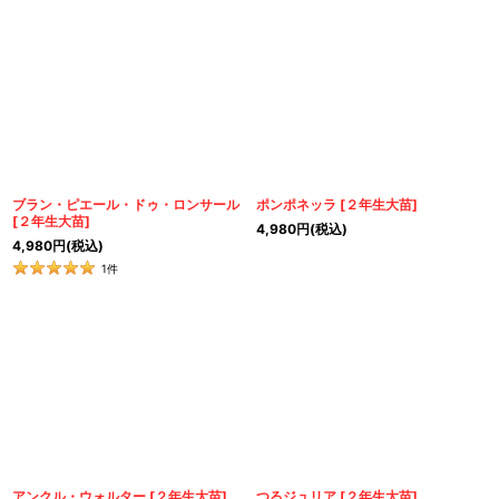
ブラン・ピエール・ドゥ・ロンサール
ポンポネッラ
[
２年生大苗
]
[
２年生大苗
]
4,980
円
(税込)
4,980
円
(税込)
1
件
アンクル・ウォルター
[
２年生大苗
]
つるジュリア
[
２年生大苗
]