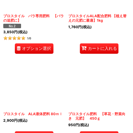
プロスタイル バラ専用肥料 【バラ
プロスタイルALA配合肥料 【植え替
の追肥に】
えの元肥に最適】1kg
1,760
円
(税込)
3,850
円
(税込)
1
件
オプション選択
カートに入れる
プロスタイル ALA液体肥料 80ｍｌ
プロスタイル肥料 【草花・野菜向
き 元肥】 450ｇ
2,900
円
(税込)
950
円
(税込)