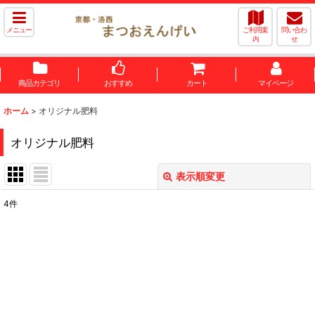
メニュー
ご利用案
問い合わ
内
せ
商品カテゴリ
おすすめ
カート
マイページ
ホーム
>
オリジナル肥料
オリジナル肥料
表示順変更
閉じる
4
件
表示数
:
並び順
:
絞り込む