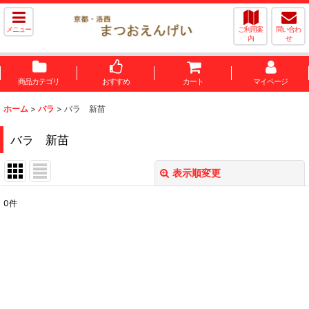
メニュー
ご利用案
問い合わ
内
せ
商品カテゴリ
おすすめ
カート
マイページ
ホーム
>
バラ
>
バラ 新苗
バラ 新苗
表示順変更
閉じる
0
件
表示数
:
並び順
:
絞り込む