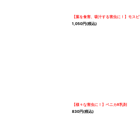
【葉を食害、吸汁する害虫に！】モスピ
1,050
円
(税込)
【様々な害虫に！】ベニカR乳剤
830
円
(税込)