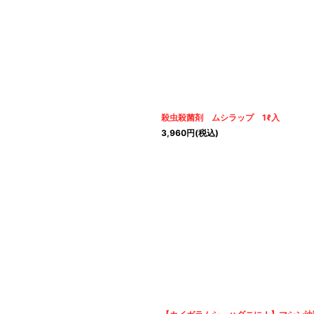
殺虫殺菌剤 ムシラップ 1ℓ入
3,960
円
(税込)