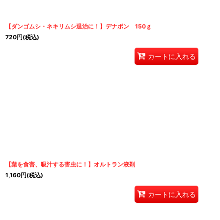
【ダンゴムシ・ネキリムシ退治に！】デナポン 150ｇ
720
円
(税込)
カートに入れる
【葉を食害、吸汁する害虫に！】オルトラン液剤
1,160
円
(税込)
カートに入れる