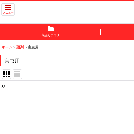
メニュー
商品カテゴリ
ホーム
>
薬剤
>
害虫用
害虫用
8
件
表示数
:
並び順
: