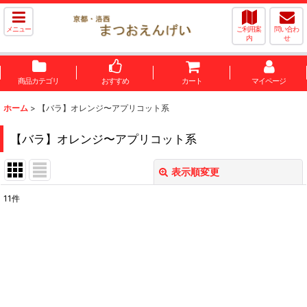
メニュー
ご利用案
問い合わ
内
せ
商品カテゴリ
おすすめ
カート
マイページ
ホーム
>
【バラ】オレンジ〜アプリコット系
【バラ】オレンジ〜アプリコット系
表示順変更
閉じる
11
件
表示数
:
並び順
:
絞り込む