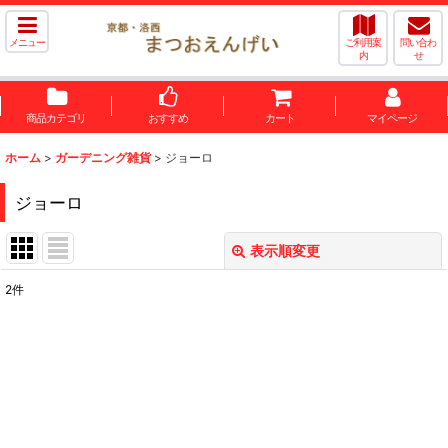
メニュー
ご利用案
問い合わ
内
せ
商品カテゴリ
おすすめ
カート
マイページ
ホーム
>
ガーデニング雑貨
>
ジョーロ
ジョーロ
表示順変更
閉じる
2
件
表示数
:
並び順
:
絞り込む