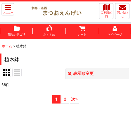
メニュー
ご利用案
問い合わ
内
せ
商品カテゴリ
おすすめ
カート
マイページ
ホーム
>
植木鉢
植木鉢
表示順変更
閉じる
68
件
サブカテゴリ
:
1
2
次
»
表示数
:
並び順
: