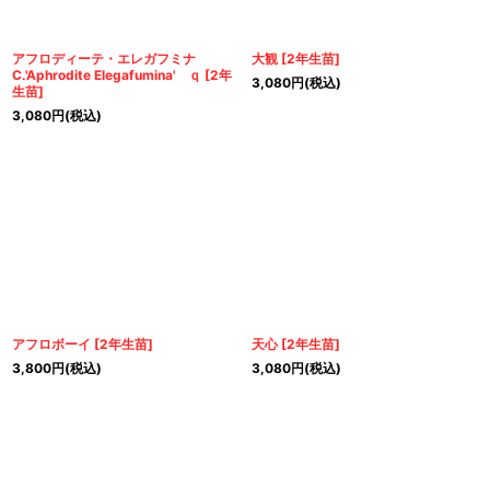
アフロディーテ・エレガフミナ
大観
[
2年生苗
]
C.'Aphrodite Elegafumina' ｑ
[
2年
3,080
円
(税込)
生苗
]
3,080
円
(税込)
アフロボーイ
[
2年生苗
]
天心
[
2年生苗
]
3,800
円
(税込)
3,080
円
(税込)