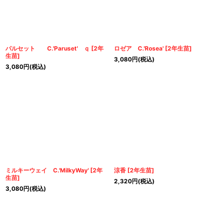
パルセット C.'Paruset' ｑ
[
2年
ロゼア C.'Rosea'
[
2年生苗
]
生苗
]
3,080
円
(税込)
3,080
円
(税込)
ミルキーウェイ C.'MilkyWay'
[
2年
涼香
[
2年生苗
]
生苗
]
2,320
円
(税込)
3,080
円
(税込)