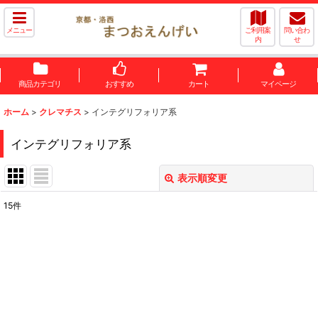
メニュー
ご利用案
問い合わ
内
せ
商品カテゴリ
おすすめ
カート
マイページ
ホーム
>
クレマチス
>
インテグリフォリア系
インテグリフォリア系
表示順変更
閉じる
15
件
表示数
:
並び順
:
絞り込む