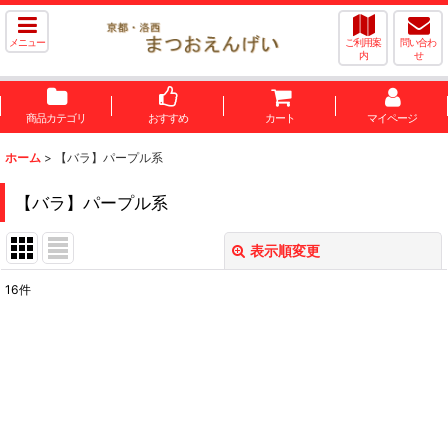
メニュー
ご利用案
問い合わ
内
せ
商品カテゴリ
おすすめ
カート
マイページ
ホーム
>
【バラ】パープル系
【バラ】パープル系
表示順変更
閉じる
16
件
表示数
:
並び順
:
絞り込む