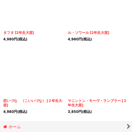
タフタ
[
2年生大苗
]
ル・ソワール
[
2年生大苗
]
4,980
円
(税込)
4,980
円
(税込)
恋いづな （こいいづな）
[
２年生大
マニントン・モーヴ・ランブラー
[
２
苗
]
年生大苗
]
4,980
円
(税込)
3,850
円
(税込)
ホーム