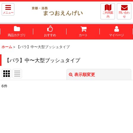
メニュー
ご利用案
問い合わ
内
せ
商品カテゴリ
おすすめ
カート
マイページ
ホーム
>
【バラ】中〜大型ブッシュタイプ
【バラ】中〜大型ブッシュタイプ
表示順変更
閉じる
6
件
表示数
:
並び順
:
絞り込む