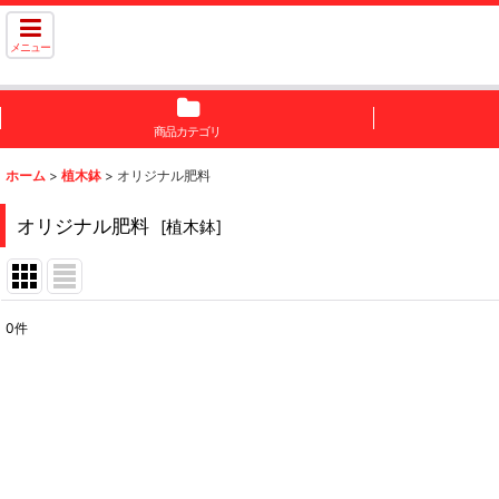
メニュー
商品カテゴリ
ホーム
>
植木鉢
>
オリジナル肥料
オリジナル肥料
[
植木鉢
]
0
件
表示数
:
並び順
: