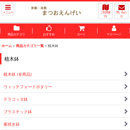
メニュー
ご利用案
問い合わ
内
せ
商品カテゴリ
おすすめ
カート
マイページ
ホーム
>
商品カテゴリ一覧
>
植木鉢
植木鉢
植木鉢 (全商品)
ウィッチフォードポタリー
テラコッタ鉢
プラスチック鉢
素焼き鉢