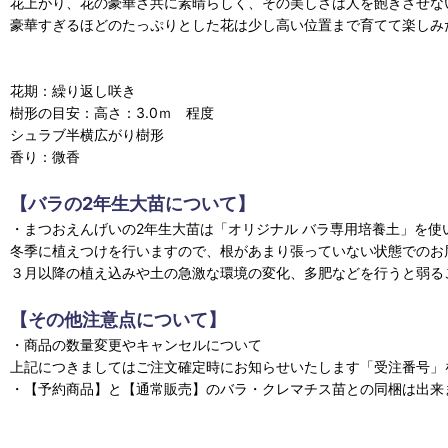
花上がり、花の豪華さ共に素晴らしく、その美しさは人を飽きさせな
豪華すぎるほどのたっぷりとした花は少し高い位置まで育てて楽しみ
花期：繰り返し咲き
樹形の目安：高さ：3.0ｍ 程度
シュラブ半横広がり樹形
香り：微香
【バラの2年生大苗について】
・まつおえんげいの2年生大苗は「オリジナル バラ専用培養土」を
冬季に植えつけを行いますので、根があまり張っていない状態でのお
３月以降の植え込みや土の急激な環境の変化、多肥などを行うと弱る
【その他注意点について】
・商品の数量変更やキャンセルについて
上記につきましてはご注文確定時にお知らせいたします「受注番号」
・【予約商品】と【通常販売】のバラ・クレマチス苗との同梱は出来