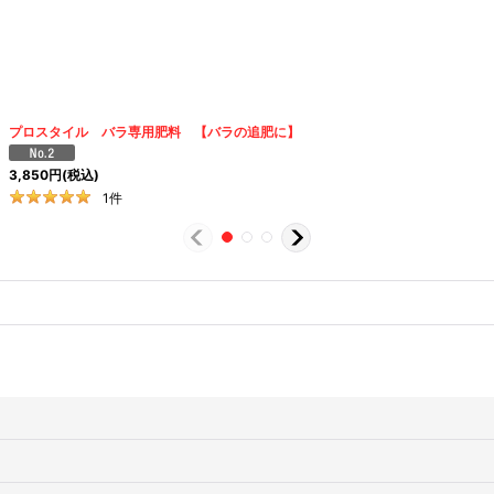
プロスタイル バラ専用肥料 【バラの追肥に】
3,850
円
(税込)
1
件