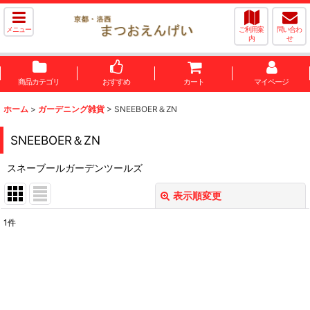
メニュー
ご利用案
問い合わ
内
せ
商品カテゴリ
おすすめ
カート
マイページ
ホーム
>
ガーデニング雑貨
>
SNEEBOER＆ZN
SNEEBOER＆ZN
スネーブールガーデンツールズ
表示順変更
閉じる
1
件
表示数
:
並び順
: