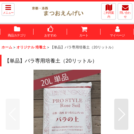
メニュー
ご利用案
問い合わ
内
せ
商品カテゴリ
おすすめ
カート
マイページ
ホーム
>
オリジナル 培養土
>
【単品】バラ専用培養土（20リットル）
【単品】バラ専用培養土（20リットル）