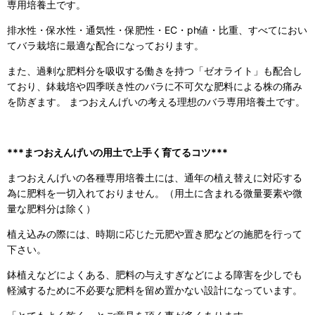
専用培養土です。
排水性・保水性・通気性・保肥性・EC・ph値・比重、すべてにおい
てバラ栽培に最適な配合になっております。
また、過剰な肥料分を吸収する働きを持つ「ゼオライト」も配合し
ており、鉢栽培や四季咲き性のバラに不可欠な肥料による株の痛み
を防ぎます。 まつおえんげいの考える理想のバラ専用培養土です。
***まつおえんげいの用土で上手く育てるコツ***
まつおえんげいの各種専用培養土には、通年の植え替えに対応する
為に肥料を一切入れておりません。（用土に含まれる微量要素や微
量な肥料分は除く）
植え込みの際には、時期に応じた元肥や置き肥などの施肥を行って
下さい。
鉢植えなどによくある、肥料の与えすぎなどによる障害を少しでも
軽減するために不必要な肥料を留め置かない設計になっています。