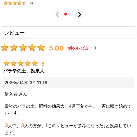
2
件
レビュー
5.00
1
件のレビュー
5
バラ🌹の土、効果大
2026
04
23
11:18
年
月
日
購入者
さん
貴社のバラの土、肥料の効果大。4月下旬から、一斉に咲き始めて
います。
3
3
人中、
人の方が、｢このレビューが参考になった｣と投票してい
ます。