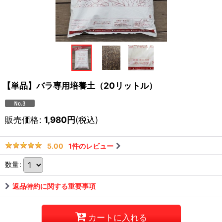
【単品】バラ専用培養土（20リットル）
販売価格
:
1,980
円
(税込)
1
件のレビュー
5.00
数量
:
返品特約に関する重要事項
カートに入れる