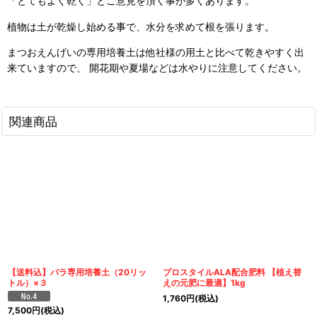
「とてもよく乾く」とご意見を頂く事が多くあります。
植物は土が乾燥し始める事で、水分を求めて根を張ります。
まつおえんげいの専用培養土は他社様の用土と比べて乾きやすく出
来ていますので、 開花期や夏場などは水やりに注意してください。
関連商品
【送料込】バラ専用培養土（20リッ
プロスタイルALA配合肥料 【植え替
トル）×３
えの元肥に最適】1kg
1,760
円
(税込)
7,500
円
(税込)