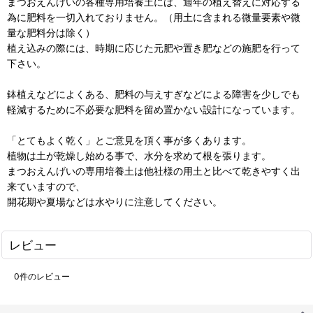
まつおえんげいの各種専用培養土には、通年の植え替えに対応する
為に肥料を一切入れておりません。（用土に含まれる微量要素や微
量な肥料分は除く）
植え込みの際には、時期に応じた元肥や置き肥などの施肥を行って
下さい。
鉢植えなどによくある、肥料の与えすぎなどによる障害を少しでも
軽減するために不必要な肥料を留め置かない設計になっています。
「とてもよく乾く」とご意見を頂く事が多くあります。
植物は土が乾燥し始める事で、水分を求めて根を張ります。
まつおえんげいの専用培養土は他社様の用土と比べて乾きやすく出
来ていますので、
開花期や夏場などは水やりに注意してください。
レビュー
0
件のレビュー