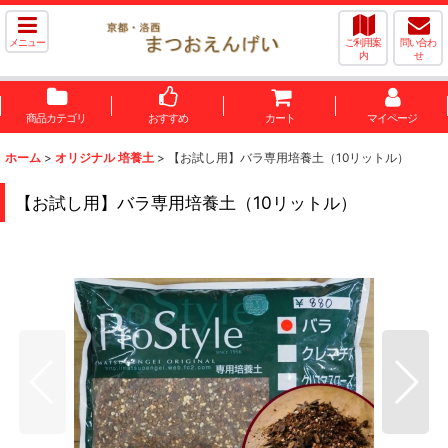
メニュー
ご利用案
問い合わ
内
せ
商品カテゴリ
おすすめ
カート
マイページ
ホーム
>
オリジナル 培養土
>
【お試し用】バラ専用培養土（10リットル）
【お試し用】バラ専用培養土（10リットル）