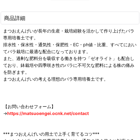
商品詳細
まつおえんげいが長年の生産・栽培経験を活かして作り上げたバラ
専用培養土です。
排水性・保水性・通気性・保肥性・EC・ph値・比重、すべてにおい
てバラ栽培に最適な配合になっております。
また、過剰な肥料分を吸収する働きを持つ「ゼオライト」も配合し
ており、鉢栽培や四季咲き性のバラに不可欠な肥料による株の痛み
を防ぎます。
まつおえんげいの考える理想のバラ専用培養土です。
【お問い合わせフォーム】
→
https://matsuoengei.ocnk.net/contact
***まつおえんげいの用土で上手く育てるコツ***