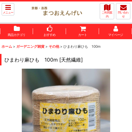
メニュー
ご利用案
問い合わ
内
せ
商品カテゴリ
おすすめ
カート
マイページ
ホーム
>
ガーデニング雑貨
>
その他
>
ひまわり麻ひも 100m
ひまわり麻ひも 100m
[
天然繊維
]