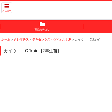
メニュー
商品カテゴリ
ホーム
>
クレマチス
>
テキセンシス・ヴィオルナ系
>
カイウ C.'kaiu'
カイウ C.'kaiu'
[
2年生苗
]