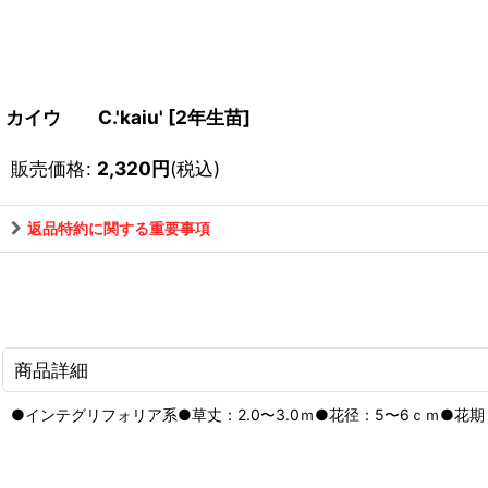
カイウ C.'kaiu'
[
2年生苗
]
販売価格
:
2,320
円
(税込)
返品特約に関する重要事項
商品詳細
●インテグリフォリア系●草丈：2.0〜3.0ｍ●花径：5〜6ｃｍ●花期