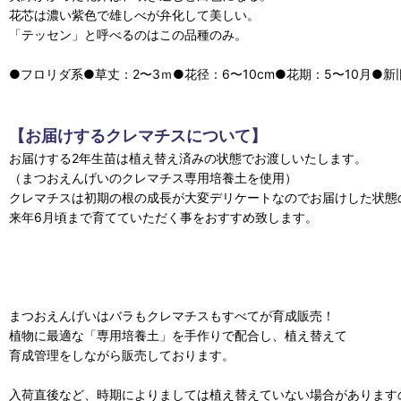
花芯は濃い紫色で雄しべが弁化して美しい。
「テッセン」と呼べるのはこの品種のみ。
●フロリダ系●草丈：2〜3ｍ●花径：6〜10cm●花期：5〜10月●
【お届けするクレマチスについて】
お届けする2年生苗は植え替え済みの状態でお渡しいたします。
（まつおえんげいのクレマチス専用培養土を使用）
クレマチスは初期の根の成長が大変デリケートなのでお届けした状態
来年6月頃まで育てていただく事をおすすめ致します。
まつおえんげいはバラもクレマチスもすべてが育成販売！
植物に最適な「専用培養土」を手作りで配合し、植え替えて
育成管理をしながら販売しております。
入荷直後など、時期によりましては植え替えていない場合があります