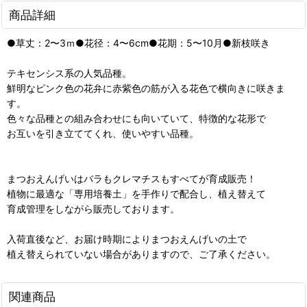
商品詳細
●草丈：2〜3ｍ●花径：4〜6cm●花期：5〜10月●新枝咲き
テキセンシス系の人気品種。
鮮明なピンク色の花弁に赤紫色の筋が入る花色で横向きに咲きま
す。
色々な品種との組み合わせにも向いていて、特徴的な花形で
お互いを引き立ててくれ、使いやすい品種。
まつおえんげいはバラもクレマチスもすべてが育成販売！
植物に最適な「専用培養土」を手作りで配合し、植え替えて
育成管理をしながら販売しております。
入荷直後など、お届け時期によりまつおえんげいの土で
植え替えられていない場合がありますので、ご了承ください。
関連商品