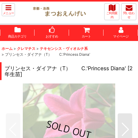
メニュー
ご利用案
問い合わ
内
せ
商品カテゴリ
おすすめ
カート
マイページ
ホーム
>
クレマチス
>
テキセンシス・ヴィオルナ系
>
プリンセス・ダイアナ（T） C.'Princess Diana'
プリンセス・ダイアナ（T） C.'Princess Diana'
[
2
年生苗
]