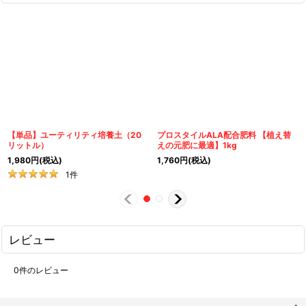
【単品】ユーティリティ培養土（20
プロスタイルALA配合肥料 【植え替
リットル）
えの元肥に最適】1kg
1,980
円
(税込)
1,760
円
(税込)
1
件
レビュー
0
件のレビュー