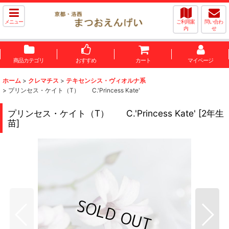
メニュー
ご利用案
問い合わ
内
せ
商品カテゴリ
おすすめ
カート
マイページ
ホーム
>
クレマチス
>
テキセンシス・ヴィオルナ系
>
プリンセス・ケイト（T） C.'Princess Kate'
プリンセス・ケイト（T） C.'Princess Kate'
[
2年生
苗
]