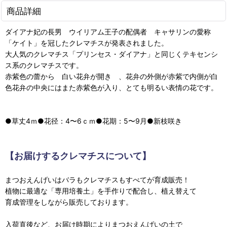
商品詳細
ダイアナ妃の長男 ウイリアム王子の配偶者 キャサリンの愛称
「ケイト」を冠したクレマチスが発表されました。
大人気のクレマチス「プリンセス・ダイアナ」と同じくテキセンシ
ス系のクレマチスです。
赤紫色の蕾から 白い花弁が開き 、花弁の外側が赤紫で内側が白
色花弁の中央にはまた赤紫色が入り、とても明るい表情の花です。
●草丈4ｍ●花径：4〜6ｃｍ●花期：5〜9月●新枝咲き
【お届けするクレマチスについて】
まつおえんげいはバラもクレマチスもすべてが育成販売！
植物に最適な「専用培養土」を手作りで配合し、植え替えて
育成管理をしながら販売しております。
入荷直後など、お届け時期によりまつおえんげいの土で