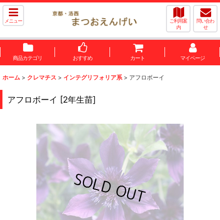
メニュー
ご利用案
問い合わ
内
せ
商品カテゴリ
おすすめ
カート
マイページ
ホーム
>
クレマチス
>
インテグリフォリア系
>
アフロボーイ
アフロボーイ
[
2年生苗
]