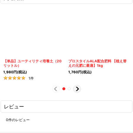
【単品】ユーティリティ培養土（20
プロスタイルALA配合肥料 【植え替
リットル）
えの元肥に最適】1kg
1,980
円
(税込)
1,760
円
(税込)
1
件
レビュー
0
件のレビュー