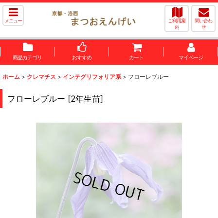
メニュー
ご利用案
問い合わ
内
せ
商品カテゴリ
おすすめ
カート
マイページ
ホーム
>
クレマチス
>
インテグリフォリア系
>
フローレブルー
フローレブルー
[
2年生苗
]