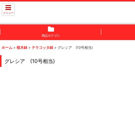
メニュー
商品カテゴリ
ホーム
>
植木鉢
>
テラコッタ鉢
>
グレシア (10号相当)
グレシア (10号相当)