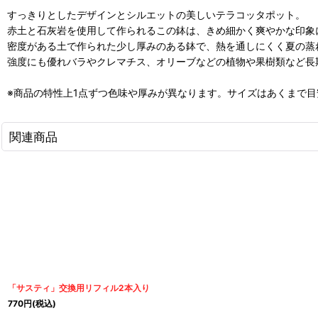
すっきりとしたデザインとシルエットの美しいテラコッタポット。
赤土と石灰岩を使用して作られるこの鉢は、きめ細かく爽やかな印象
密度がある土で作られた少し厚みのある鉢で、熱を通しにくく夏の蒸
強度にも優れバラやクレマチス、オリーブなどの植物や果樹類など長
※商品の特性上1点ずつ色味や厚みが異なります。サイズはあくまで
関連商品
「サスティ」交換用リフィル2本入り
770
円
(税込)