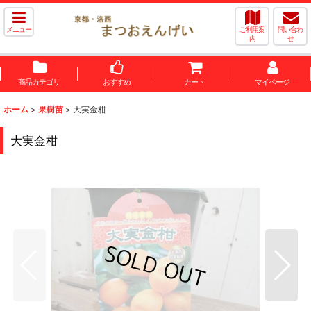
メニュー
ご利用案
問い合わ
内
せ
商品カテゴリ
おすすめ
カート
マイページ
ホーム
>
果樹苗
>
大実金柑
大実金柑