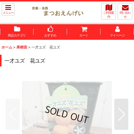
メニュー
ご利用案
問い合わ
内
せ
商品カテゴリ
おすすめ
カート
マイページ
ホーム
>
果樹苗
>
一才ユズ 花ユズ
一才ユズ 花ユズ