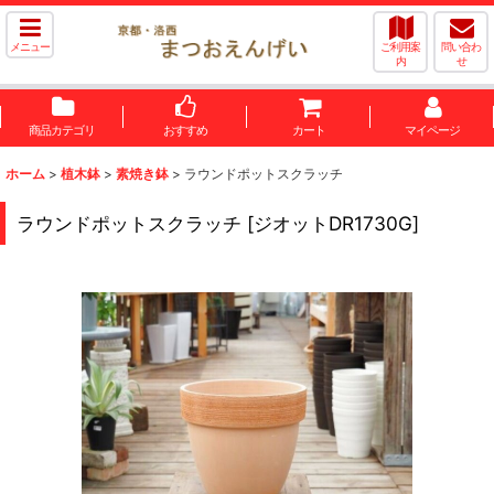
メニュー
ご利用案
問い合わ
内
せ
商品カテゴリ
おすすめ
カート
マイページ
ホーム
>
植木鉢
>
素焼き鉢
>
ラウンドポットスクラッチ
ラウンドポットスクラッチ
[
ジオットDR1730G
]