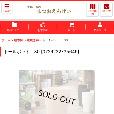
メニュー
ご利用案
問い合わ
内
せ
商品カテゴリ
おすすめ
カート
マイページ
ホーム
>
植木鉢
>
素焼き鉢
>
トールポット 30
トールポット 30
[
0726232735649
]