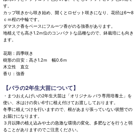
す。
カップ咲きから咲き始め、開くとロゼット咲きになり、花径は6〜8
ｃｍ程の中輪です。
ダマスク香をベースにフルーツ香がのる強香があります。
地植えでも高さ1.2ｍ位のコンパクトな品種なので、鉢栽培にも向き
ます。
花期：四季咲き
樹形の目安：高さ1.2ｍ 幅0.6ｍ
木立性 直立
香り：強香
【バラの2年生大苗について】
・まつおえんげいの2年生大苗は「オリジナル バラ専用培養土」を
使い、水はけの良い6寸に植え付けてお渡ししております。
冬季に植えつけを行いますので、根があまり張っていない状態での
お届けになります。
３月以降の植え込みや土の急激な環境の変化、多肥などを行うと弱
ることがありますのでご注意ください。