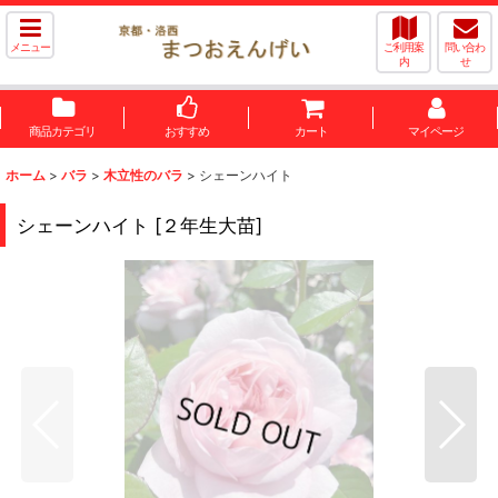
メニュー
ご利用案
問い合わ
内
せ
商品カテゴリ
おすすめ
カート
マイページ
ホーム
>
バラ
>
木立性のバラ
>
シェーンハイト
シェーンハイト
[
２年生大苗
]