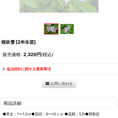
桜吹雪
[
2年生苗
]
販売価格
:
2,320
円
(税込)
返品特約に関する重要事項
お問い合わせ
商品詳細
●草丈：1〜1.5ｍ●花径：6〜10ｃｍ ●花期：5月●弱剪定