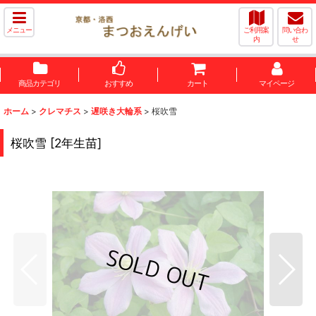
メニュー
ご利用案
問い合わ
内
せ
商品カテゴリ
おすすめ
カート
マイページ
ホーム
>
クレマチス
>
遅咲き大輪系
>
桜吹雪
桜吹雪
[
2年生苗
]