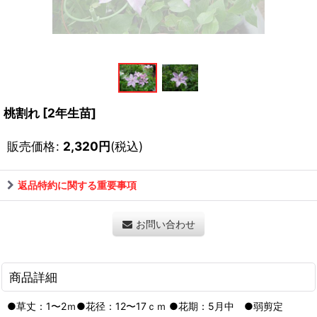
桃割れ
[
2年生苗
]
販売価格
:
2,320
円
(税込)
返品特約に関する重要事項
お問い合わせ
商品詳細
●草丈：1〜2ｍ●花径：12〜17ｃｍ ●花期：5月中 ●弱剪定