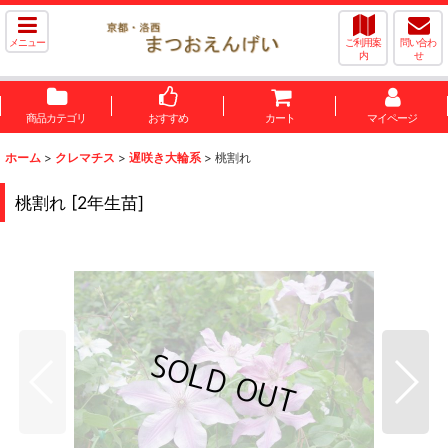
メニュー
ご利用案
問い合わ
内
せ
商品カテゴリ
おすすめ
カート
マイページ
ホーム
>
クレマチス
>
遅咲き大輪系
>
桃割れ
桃割れ
[
2年生苗
]