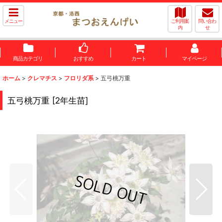
メニュー
ご利用案
問い合わ
内
せ
商品カテゴリ
おすすめ
カート
マイページ
ホーム
>
クレマチス
>
フロリダ系
>
五弓桃万重
五弓桃万重
[
2年生苗
]