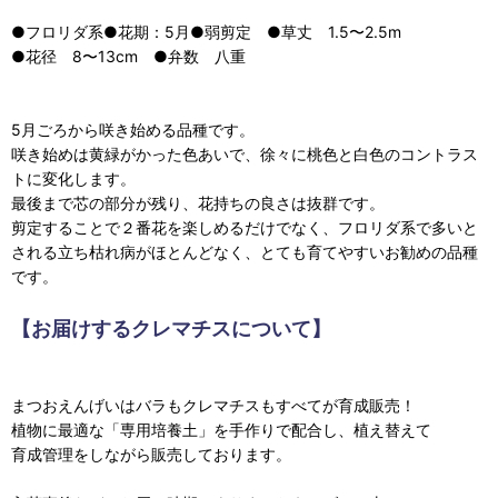
●フロリダ系●花期：5月●弱剪定 ●草丈 1.5〜2.5m
●花径 8〜13cm ●弁数 八重
5月ごろから咲き始める品種です。
咲き始めは黄緑がかった色あいで、徐々に桃色と白色のコントラス
トに変化します。
最後まで芯の部分が残り、花持ちの良さは抜群です。
剪定することで２番花を楽しめるだけでなく、フロリダ系で多いと
される立ち枯れ病がほとんどなく、とても育てやすいお勧めの品種
です。
【お届けするクレマチスについて】
まつおえんげいはバラもクレマチスもすべてが育成販売！
植物に最適な「専用培養土」を手作りで配合し、植え替えて
育成管理をしながら販売しております。