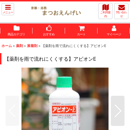
メニュー
ご利用案
問い合わ
内
せ
商品カテゴリ
おすすめ
カート
マイページ
ホーム
>
薬剤
>
展着剤
>
【薬剤を雨で流れにくくする】アビオンE
【薬剤を雨で流れにくくする】アビオンE