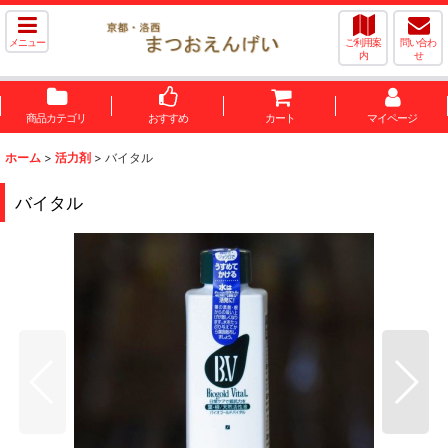
メニュー
ご利用案
問い合わ
内
せ
商品カテゴリ
おすすめ
カート
マイページ
ホーム
>
活力剤
>
バイタル
バイタル