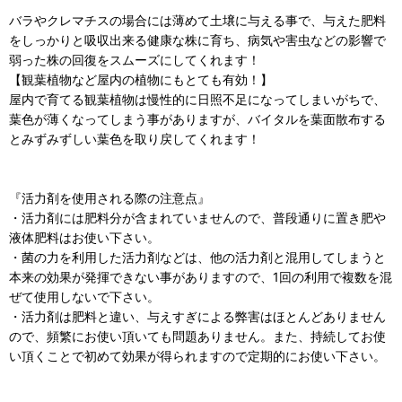
バラやクレマチスの場合には薄めて土壌に与える事で、与えた肥料
をしっかりと吸収出来る健康な株に育ち、病気や害虫などの影響で
弱った株の回復をスムーズにしてくれます！
【観葉植物など屋内の植物にもとても有効！】
屋内で育てる観葉植物は慢性的に日照不足になってしまいがちで、
葉色が薄くなってしまう事がありますが、バイタルを葉面散布する
とみずみずしい葉色を取り戻してくれます！
『活力剤を使用される際の注意点』
・活力剤には肥料分が含まれていませんので、普段通りに置き肥や
液体肥料はお使い下さい。
・菌の力を利用した活力剤などは、他の活力剤と混用してしまうと
本来の効果が発揮できない事がありますので、1回の利用で複数を混
ぜて使用しないで下さい。
・活力剤は肥料と違い、与えすぎによる弊害はほとんどありません
ので、頻繁にお使い頂いても問題ありません。また、持続してお使
い頂くことで初めて効果が得られますので定期的にお使い下さい。