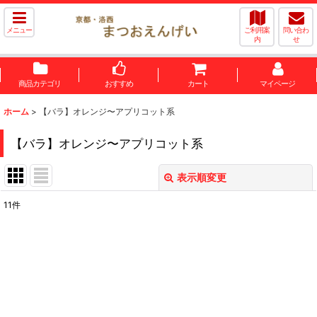
メニュー
ご利用案
問い合わ
内
せ
商品カテゴリ
おすすめ
カート
マイページ
ホーム
>
【バラ】オレンジ〜アプリコット系
【バラ】オレンジ〜アプリコット系
表示順変更
閉じる
11
件
表示数
:
並び順
:
絞り込む