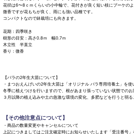
花径は6〜8ｃｍくらいの小中輪で、花付きが良く短い枝にブーケの
微香ですが花もちが良く、雨にも強い品種です。
コンパクトなので鉢栽培にも向きます。
花期：四季咲き
樹形の目安：高さ0.8ｍ 幅0.7ｍ
木立性 半直立
香り：微香
【バラの2年生大苗について】
・まつおえんげいの2年生大苗は「オリジナル バラ専用培養土」を
冬季に植えつけを行いますので、根があまり張っていない状態でのお
３月以降の植え込みや土の急激な環境の変化、多肥などを行うと弱る
【その他注意点について】
・商品の数量変更やキャンセルについて
上記につきましてはご注文確定時にお知らせいたします「受注番号」