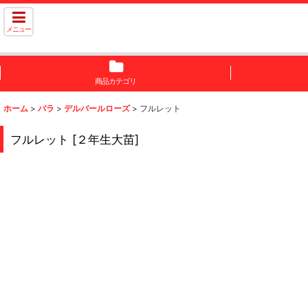
メニュー
商品カテゴリ
ホーム
>
バラ
>
デルバールローズ
>
フルレット
フルレット
[
２年生大苗
]