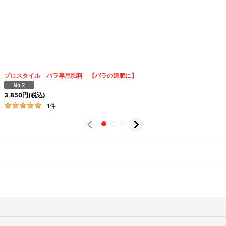
プロスタイル バラ専用肥料 【バラの追肥に】
3,850
円
(税込)
1
件